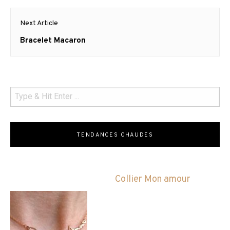
Next Article
Next
Bracelet Macaron
post:
TENDANCES CHAUDES
Collier Mon amour